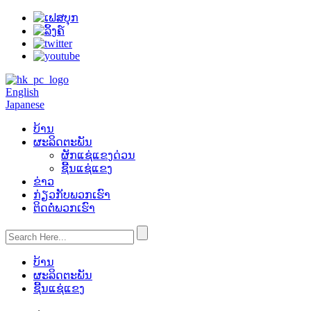
English
Japanese
ບ້ານ
ຜະລິດຕະພັນ
ຜັກແຊ່ແຂງດ່ວນ
ຊີ້ນແຊ່ແຂງ
ຂ່າວ
ກ່ຽວ​ກັບ​ພວກ​ເຮົາ
ຕິດ​ຕໍ່​ພວກ​ເຮົາ
ບ້ານ
ຜະລິດຕະພັນ
ຊີ້ນແຊ່ແຂງ