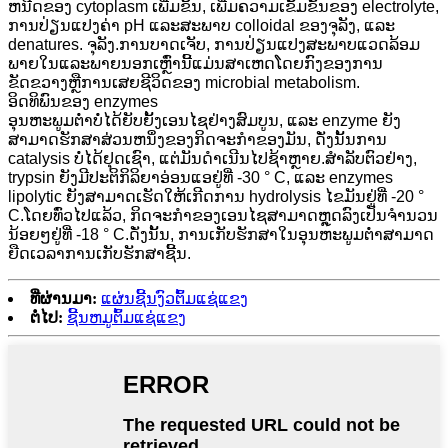
ຫນືດຂອງ cytoplasm ເພີ່ມຂຶ້ນ, ເພີ່ມຄວາມເຂັ້ມຂົ້ນຂອງ electrolyte,
ການປ່ຽນແປງຄ່າ pH ແລະສະພາບ colloidal ຂອງຈຸລັງ, ແລະ
denatures. ຈຸລັງ.ການບາດເຈັບ, ການປ່ຽນແປງສະພາບແວດລ້ອມ
ພາຍໃນແລະພາຍນອກເຫຼົ່ານີ້ແມ່ນສາເຫດໂດຍກົງຂອງການ
ຂັດຂວາງຫຼືການເສຍຊີວິດຂອງ microbial metabolism.
ອິດທິພົນຂອງ enzymes
ອຸນຫະພູມຕ່ໍາບໍ່ໄດ້ຍັບຍັ້ງເອນໄຊຢ່າງສົມບູນ, ແລະ enzyme ຍັງ
ສາມາດຮັກສາສ່ວນຫນຶ່ງຂອງກິດຈະກໍາຂອງມັນ, ດັ່ງນັ້ນການ
catalysis ບໍ່ໄດ້ຢຸດເຊົາ, ແຕ່ມັນດໍາເນີນໄປຊ້າຫຼາຍ.ສໍາລັບຕົວຢ່າງ,
trypsin ຍັງມີປະຕິກິລິຍາອ່ອນແອຢູ່ທີ່ -30 ° C, ແລະ enzymes
lipolytic ຍັງສາມາດເຮັດໃຫ້ເກີດການ hydrolysis ໄຂມັນຢູ່ທີ່ -20 °
C.ໂດຍທົ່ວໄປແລ້ວ, ກິດຈະກໍາຂອງເອນໄຊສາມາດຫຼຸດລົງເປັນຈໍານວນ
ນ້ອຍໆຢູ່ທີ່ -18 ° C.ດັ່ງນັ້ນ, ການເກັບຮັກສາໃນອຸນຫະພູມຕ່ໍາສາມາດ
ຍືດເວລາການເກັບຮັກສາຊີ້ນ.
ທີ່ຜ່ານມາ:
ແຜ່ນຊີ້ນງົວຕົ້ມແຊ່ແຂງ
ຕໍ່ໄປ:
ຊີ້ນຫມູຕົ້ມແຊ່ແຂງ