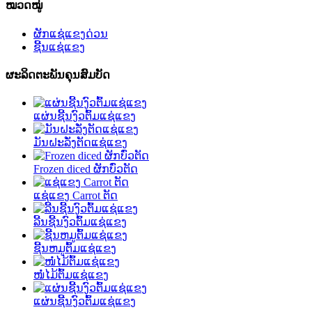
ໝວດໝູ່
ຜັກແຊ່ແຂງດ່ວນ
ຊີ້ນແຊ່ແຂງ
ຜະລິດຕະພັນຄຸນສົມບັດ
ແຜ່ນຊີ້ນງົວຕົ້ມແຊ່ແຂງ
ມັນຝະລັ່ງຕັດແຊ່ແຂງ
Frozen diced ຜັກບົ່ວຕັດ
ແຊ່ແຂງ Carrot ຕັດ
ລີ້ນຊີ້ນງົວຕົ້ມແຊ່ແຂງ
ຊີ້ນຫມູຕົ້ມແຊ່ແຂງ
ໜໍ່ໄມ້ຕົ້ມແຊ່ແຂງ
ແຜ່ນຊີ້ນງົວຕົ້ມແຊ່ແຂງ