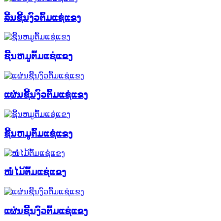
ລີ້ນຊີ້ນງົວຕົ້ມແຊ່ແຂງ
ຊີ້ນຫມູຕົ້ມແຊ່ແຂງ
ແຜ່ນຊີ້ນງົວຕົ້ມແຊ່ແຂງ
ຊີ້ນຫມູຕົ້ມແຊ່ແຂງ
ໜໍ່ໄມ້ຕົ້ມແຊ່ແຂງ
ແຜ່ນຊີ້ນງົວຕົ້ມແຊ່ແຂງ