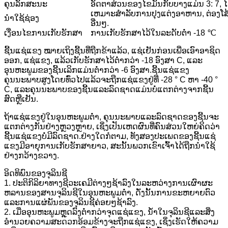
ຄຸນ​ລັກ​ສະ​ນະ
ອັດຕາສ່ວນຂອງໄຂມັນກັບບາງແມ່ນ 3: 7, ໄຂ
ເຫມາະສໍາລັບການປຸງແຕ່ງອາຫານ, ຕ່ອງ
ນຳໃຊ້ຊ່ອງ
ອື່ນໆ.
ເງື່ອນໄຂການເກັບຮັກສາ
ການ​ເກັບ​ຮັກ​ສາ​ໄວ້​ໃນ​ລະ​ດັບ​ຕ​່​ໍ​າ -18 ℃​
ຊີ້ນແຊ່ແຂງ ໝາຍເຖິງຊີ້ນທີ່ຖືກຂ້າແລ້ວ, ແຊ່ເຢັນກ່ອນເພື່ອເອົາອາຊິດ
ອອກ, ແຊ່ແຂງ, ແລ້ວເກັບຮັກສາໄວ້ຕ່ໍາກວ່າ -18 ອົງສາ C, ແລະ
ອຸນຫະພູມຂອງຊີ້ນເລິກແມ່ນຕ່ໍາກວ່າ -6 ອົງສາ.ຊີ້ນແຊ່ແຂງ
ຄຸນນະພາບສູງໂດຍທົ່ວໄປແລ້ວຈະຖືກແຊ່ແຂງຢູ່ທີ່ -28 ° C ຫາ -40 °
C, ແລະຄຸນນະພາບຂອງຊີ້ນແລະລົດຊາດແມ່ນບໍ່ແຕກຕ່າງຈາກຊີ້ນ
ສົດຫຼືເຢັນ.
ຖ້າແຊ່ແຂງຢູ່ໃນອຸນຫະພູມຕ່ໍາ, ຄຸນນະພາບແລະລົດຊາດຂອງຊີ້ນຈະ
ແຕກຕ່າງກັນຢ່າງຫຼວງຫຼາຍ, ເຊິ່ງເປັນເຫດຜົນທີ່ຄົນສ່ວນໃຫຍ່ຄິດວ່າ
ຊີ້ນແຊ່ແຂງບໍ່ມີລົດຊາດ.ຢ່າງໃດກໍຕາມ, ທັງສອງປະເພດຂອງຊີ້ນແຊ່
ແຂງມີອາຍຸການເກັບຮັກສາຍາວ, ສະນັ້ນພວກເຂົາເຈົ້າໄດ້ຖືກນໍາໃຊ້
ຢ່າງກວ້າງຂວາງ.
ອິດທິພົນຂອງຈຸລິນຊີ
1. ປະຕິກິລິຍາທາງຊີວະເຄມີຕ່າງໆຊ້າລົງໃນລະຫວ່າງການເຜົາຜະ
ຫລານຂອງສານຈຸລິນຊີໃນອຸນຫະພູມຕ່ໍາ, ດັ່ງນັ້ນການຂະຫຍາຍຕົວ
ແລະການແຜ່ພັນຂອງຈຸລິນຊີຄ່ອຍໆຊ້າລົງ.
2. ເມື່ອອຸນຫະພູມຫຼຸດລົງຕໍ່າກວ່າຈຸດແຊ່ແຂງ, ນໍ້າໃນຈຸລິນຊີແລະສິ່ງ
ອໍານວຍຄວາມສະດວກອ້ອມຂ້າງຈະຖືກແຊ່ແຂງ, ເຊິ່ງເຮັດໃຫ້ຄວາມ