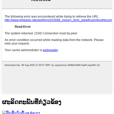
ຜະ​ລິດ​ຕະ​ພັນ​ທີ່​ກ່ຽວ​ຂ້ອງ