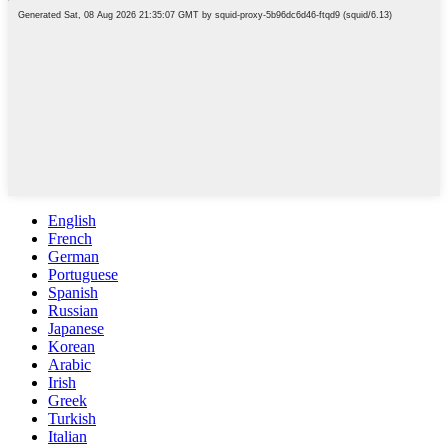
English
French
German
Portuguese
Spanish
Russian
Japanese
Korean
Arabic
Irish
Greek
Turkish
Italian