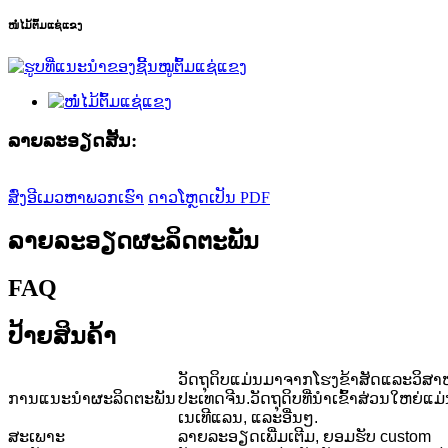
ໜໍ່ໄມ້ຕົ້ມແຊ່ແຂງ
ລາຍ​ລະ​ອຽດ​ສັ້ນ​:
ສົ່ງອີເມວຫາພວກເຮົາ
ດາວໂຫຼດເປັນ PDF
ລາຍລະອຽດຜະລິດຕະພັນ
FAQ
ປ້າຍສິນຄ້າ
ວັດຖຸດິບແມ່ນມາຈາກໂຮງຂ້າສັດແລະວິສ
ການແນະນໍາຜະລິດຕະພັນ
ປະເທດຈີນ.ວັດຖຸດິບທີ່ນໍາເຂົ້າສ່ວນໃຫຍ່
ເນເທີແລນ, ແລະອື່ນໆ.
ສະເພາະ
ລາຍລະອຽດເພີ່ມເຕີມ, ຍອມຮັບ custom