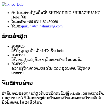
ຍົນ​ໂດຍສານ​ຖ້ຽວ​ບິນ​ໃຕ້ ZHENGDING SHIJIAZHUANG
Hebei ຈີນ
ໂທລະສັບ: +86-0311-82450060
ອີເມລ:
qiukun@chinahuikang.com
ຂ່າວ​ລ່າ​ສຸດ
20/09/20
ວິ​ທີ​ດຶງ​ດູດ​ລູກ​ຄ້າ​ເຂົ້າ​ໄປ​ໃນ​ຊີ້ນ Indu ...
20/09/20
ວິທີການປຸງແຕ່ງຊີ້ນທາງວິທະຍາສາດໃນຄອບຄົວ
20/09/20
ຄວາມຮູ້ດ້ານຄວາມປອດໄພ ແລະ ສຸຂະພາບ ທີ່ຜູ້ຊາຍ
ອາຫານ...
ຈົດໝາຍຂ່າວ
ສໍາ​ລັບ​ການ​ສອບ​ຖາມ​ກ່ຽວ​ກັບ​ຜະ​ລິດ​ຕະ​ພັນ​ຫຼື pricelist ຂອງ​ພວກ​ເຮົາ​,
ກະ​ລຸ​ນາ​ປ່ອຍ​ໃຫ້​ອີ​ເມວ​ຂອງ​ທ່ານ​ກັບ​ພວກ​ເຮົາ​ແລະ​ພວກ​ເຮົາ​ຈະ​ຕິດ​ຕໍ່​
ພົວ​ພັນ​ພາຍ​ໃນ 24 ຊົ່ວ​ໂມງ​.