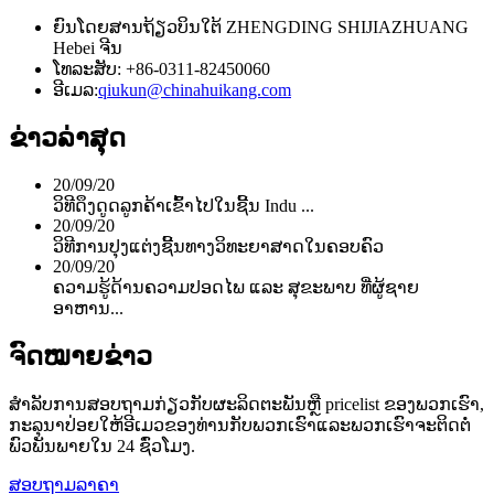
ຍົນ​ໂດຍສານ​ຖ້ຽວ​ບິນ​ໃຕ້ ZHENGDING SHIJIAZHUANG
Hebei ຈີນ
ໂທລະສັບ: +86-0311-82450060
ອີເມລ:
qiukun@chinahuikang.com
ຂ່າວ​ລ່າ​ສຸດ
20/09/20
ວິ​ທີ​ດຶງ​ດູດ​ລູກ​ຄ້າ​ເຂົ້າ​ໄປ​ໃນ​ຊີ້ນ Indu ...
20/09/20
ວິທີການປຸງແຕ່ງຊີ້ນທາງວິທະຍາສາດໃນຄອບຄົວ
20/09/20
ຄວາມຮູ້ດ້ານຄວາມປອດໄພ ແລະ ສຸຂະພາບ ທີ່ຜູ້ຊາຍ
ອາຫານ...
ຈົດໝາຍຂ່າວ
ສໍາ​ລັບ​ການ​ສອບ​ຖາມ​ກ່ຽວ​ກັບ​ຜະ​ລິດ​ຕະ​ພັນ​ຫຼື pricelist ຂອງ​ພວກ​ເຮົາ​,
ກະ​ລຸ​ນາ​ປ່ອຍ​ໃຫ້​ອີ​ເມວ​ຂອງ​ທ່ານ​ກັບ​ພວກ​ເຮົາ​ແລະ​ພວກ​ເຮົາ​ຈະ​ຕິດ​ຕໍ່​
ພົວ​ພັນ​ພາຍ​ໃນ 24 ຊົ່ວ​ໂມງ​.
ສອບຖາມລາຄາ