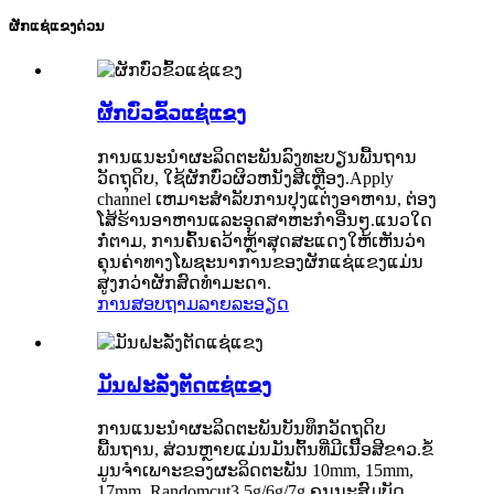
ຜັກແຊ່ແຂງດ່ວນ
ຜັກບົ່ວຂົ້ວແຊ່ແຂງ
ການແນະນໍາຜະລິດຕະພັນລົງທະບຽນພື້ນຖານ
ວັດຖຸດິບ, ໃຊ້ຜັກບົ່ວຜິວຫນັງສີເຫຼືອງ.Apply
channel ເຫມາະສໍາລັບການປຸງແຕ່ງອາຫານ, ຕ່ອງ
ໂສ້ຮ້ານອາຫານແລະອຸດສາຫະກໍາອື່ນໆ.ແນວໃດ
ກໍ່ຕາມ, ການຄົ້ນຄວ້າຫຼ້າສຸດສະແດງໃຫ້ເຫັນວ່າ
ຄຸນຄ່າທາງໂພຊະນາການຂອງຜັກແຊ່ແຂງແມ່ນ
ສູງກວ່າຜັກສົດທໍາມະດາ.
ການສອບຖາມ
ລາຍລະອຽດ
ມັນຝະລັ່ງຕັດແຊ່ແຂງ
ການແນະນໍາຜະລິດຕະພັນບັນທຶກວັດຖຸດິບ
ພື້ນຖານ, ສ່ວນຫຼາຍແມ່ນມັນຕົ້ນທີ່ມີເນື້ອສີຂາວ.ຂໍ້
ມູນຈໍາເພາະຂອງຜະລິດຕະພັນ 10mm, 15mm,
17mm, Randomcut3.5g/6g/7g ຄຸນນະສົມບັດ