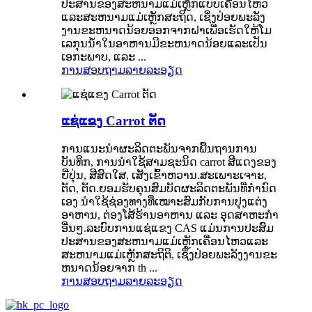
ປະສານຂອງສະຫນາມແມ່ເຫຼັກແບບເຄື່ອນໄຫວ
ແລະສະຫນາມແມ່ເຫຼັກສະຖິດ, ເຊິ່ງປ່ອຍພະລັງ
ງານຂະຫນາດນ້ອຍອອກຈາກຝາເພື່ອເຮັດໃຫ້ໂມ
ເລກຸນນ້ໍາໃນອາຫານມີຂະຫນາດນ້ອຍແລະເປັນ
ເອກະພາບ, ແລະ ...
ການສອບຖາມ
ລາຍລະອຽດ
ແຊ່ແຂງ Carrot ຕັດ
ການແນະນໍາຜະລິດຕະພັນຈາກພື້ນຖານການ
ບັນທຶກ, ການນໍາໃຊ້ສາມຊະນິດ carrot ສີແດງຂອງ
ຍີ່ປຸ່ນ, ສີສົດໃສ, ເສັງເຂົ້າຫວານ.ສະເພາະເຈາະ,
ຕັດ, ຕັດ.ຍອມຮັບຄຸນສົມບັດຜະລິດຕະພັນທີ່ກຳນົດ
ເອງ ນຳໃຊ້ຊ່ອງທາງທີ່ເໝາະສົມກັບການປຸງແຕ່ງ
ອາຫານ, ຕ່ອງໂສ້ຮ້ານອາຫານ ແລະ ອຸດສາຫະກຳ
ອື່ນໆ.ລະ​ບົບ​ການ​ແຊ່​ແຂງ CAS ແມ່ນ​ການ​ປະ​ສົມ​
ປະ​ສານ​ຂອງ​ສະ​ຫນາມ​ແມ່​ເຫຼັກ​ເຄື່ອນ​ໄຫວ​ແລະ​
ສະ​ຫນາມ​ແມ່​ເຫຼັກ​ສະ​ຖິ​ຕິ​, ເຊິ່ງ​ປ່ອຍ​ພະ​ລັງ​ງານ​ຂະ​
ຫນາດ​ນ້ອຍ​ຈາກ th ...
ການສອບຖາມ
ລາຍລະອຽດ