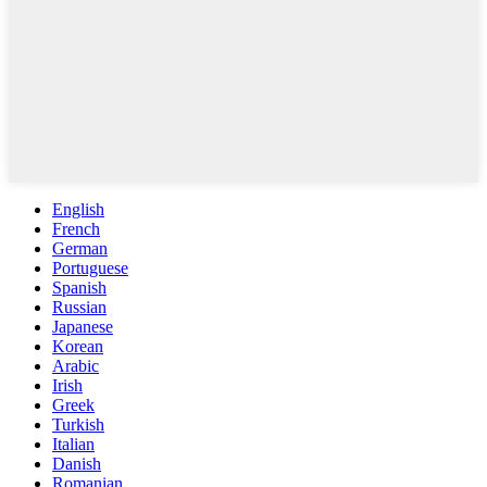
English
French
German
Portuguese
Spanish
Russian
Japanese
Korean
Arabic
Irish
Greek
Turkish
Italian
Danish
Romanian