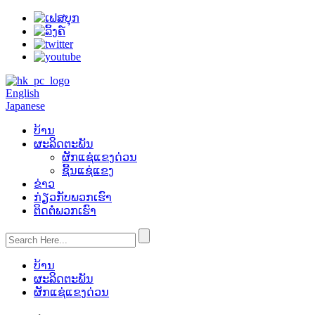
English
Japanese
ບ້ານ
ຜະລິດຕະພັນ
ຜັກແຊ່ແຂງດ່ວນ
ຊີ້ນແຊ່ແຂງ
ຂ່າວ
ກ່ຽວ​ກັບ​ພວກ​ເຮົາ
ຕິດ​ຕໍ່​ພວກ​ເຮົາ
ບ້ານ
ຜະລິດຕະພັນ
ຜັກແຊ່ແຂງດ່ວນ