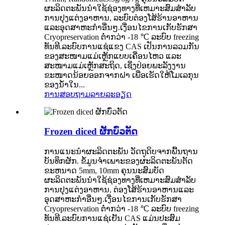
ຜະລິດຕະພັນນໍາໃຊ້ຊ່ອງທາງທີ່ເຫມາະສົມສໍາລັບ
ການປຸງແຕ່ງອາຫານ, ລະບົບຕ່ອງໂສ້ຮ້ານອາຫານ
ແລະອຸດສາຫະກໍາອື່ນໆ.ເງື່ອນໄຂການເກັບຮັກສາ
Cryopreservation ຕ່ໍາກວ່າ -18 ℃ ລະບົບ freezing
ທັນທີ.ລະບົບການແຊ່ແຂງ CAS ເປັນການລວມກັນ
ຂອງສະໜາມແມ່ເຫຼັກແບບເຄື່ອນໄຫວ ແລະ
ສະໜາມແມ່ເຫຼັກສະຖິດ, ເຊິ່ງປ່ອຍພະລັງງານ
ຂະໜາດນ້ອຍອອກຈາກຝາ ເພື່ອເຮັດໃຫ້ໂມເລກຸນ
ຂອງນ້ຳໃນ...
ການສອບຖາມ
ລາຍລະອຽດ
Frozen diced ຜັກບົ່ວຕັດ
ການແນະນໍາຜະລິດຕະພັນ ວັດຖຸດິບຈາກພື້ນຖານ
ບັນທຶກຜັກ. ຂໍ້ມູນຈໍາເພາະຂອງຜະລິດຕະພັນຕັດ
ຂະຫນາດ 5mm, 10mm ຄຸນນະສົມບັດ
ຜະລິດຕະພັນນໍາໃຊ້ຊ່ອງທາງທີ່ເຫມາະສົມສໍາລັບ
ການປຸງແຕ່ງອາຫານ, ຕ່ອງໂສ້ຮ້ານອາຫານແລະ
ອຸດສາຫະກໍາອື່ນໆ.ເງື່ອນໄຂການເກັບຮັກສາ
Cryopreservation ຕ່ໍາກວ່າ -18 ℃ ລະບົບ freezing
ທັນທີ.ລະບົບການແຊ່ເຢັນ CAS ແມ່ນປະສົມ