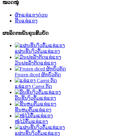
ໝວດໝູ່
ຜັກແຊ່ແຂງດ່ວນ
ຊີ້ນແຊ່ແຂງ
ຜະລິດຕະພັນຄຸນສົມບັດ
ແຜ່ນຊີ້ນງົວຕົ້ມແຊ່ແຂງ
ມັນຝະລັ່ງຕັດແຊ່ແຂງ
Frozen diced ຜັກບົ່ວຕັດ
ແຊ່ແຂງ Carrot ຕັດ
ລີ້ນຊີ້ນງົວຕົ້ມແຊ່ແຂງ
ຊີ້ນຫມູຕົ້ມແຊ່ແຂງ
ໜໍ່ໄມ້ຕົ້ມແຊ່ແຂງ
ແຜ່ນຊີ້ນງົວຕົ້ມແຊ່ແຂງ