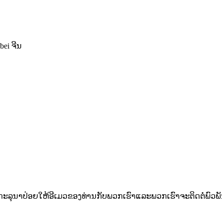
ei ຈີນ
ະ​ລຸ​ນາ​ປ່ອຍ​ໃຫ້​ອີ​ເມວ​ຂອງ​ທ່ານ​ກັບ​ພວກ​ເຮົາ​ແລະ​ພວກ​ເຮົາ​ຈະ​ຕິດ​ຕໍ່​ພົວ​ພ