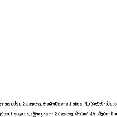
, ຜັກຫອມປ້ອມ 2 ບ່ວງແກງ, ຫົວຜັກບົ່ວຂາວ 1 ໜ່ວຍ, ຕົ້ມໃສ່ໝໍ້ໜຶ້ງເປັນເ
ອງອ່ອນ 1 ບ່ວງແກງ, ເຫຼົ້າແວງແດງ 2 ບ່ວງແກງ, ພິກໄທດຳສົດເຄິ່ງບ່ວງນ້ອ