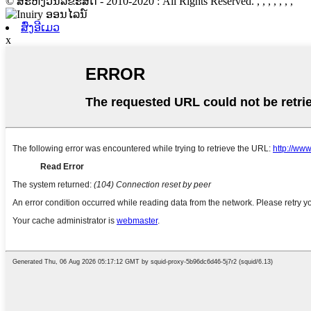
© ສະຫງວນລິຂະສິດ - 2010-2020 : All Rights Reserved.
, , , , , , ,
ສົ່ງອີເມວ
x