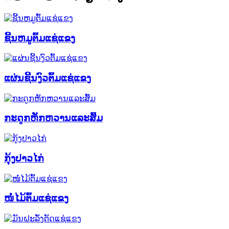
ຊີ້ນຫມູຕົ້ມແຊ່ແຂງ
ແຜ່ນຊີ້ນງົວຕົ້ມແຊ່ແຂງ
ກະດູກຫັກຫວານແລະສົ້ມ
ກຸ້ງປາວໄກ່
ໜໍ່ໄມ້ຕົ້ມແຊ່ແຂງ