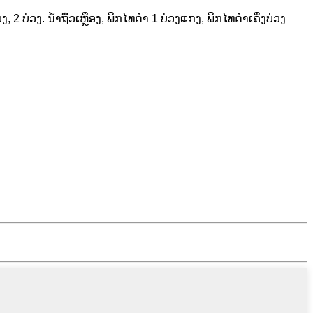
ວງ, 2 ບ່ວງ. ນ້ຳຖົ່ວເຫຼືອງ, ພິກໄທດຳ 1 ບ່ວງແກງ, ພິກໄທດຳເຄິ່ງບ່ວງ