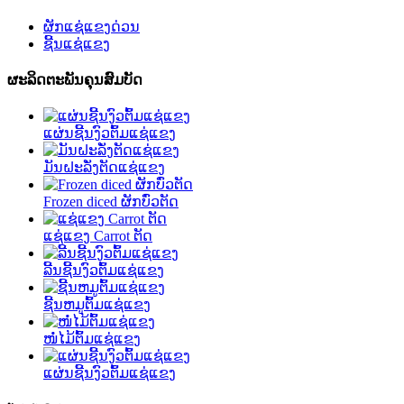
ຜັກແຊ່ແຂງດ່ວນ
ຊີ້ນແຊ່ແຂງ
ຜະລິດຕະພັນຄຸນສົມບັດ
ແຜ່ນຊີ້ນງົວຕົ້ມແຊ່ແຂງ
ມັນຝະລັ່ງຕັດແຊ່ແຂງ
Frozen diced ຜັກບົ່ວຕັດ
ແຊ່ແຂງ Carrot ຕັດ
ລີ້ນຊີ້ນງົວຕົ້ມແຊ່ແຂງ
ຊີ້ນຫມູຕົ້ມແຊ່ແຂງ
ໜໍ່ໄມ້ຕົ້ມແຊ່ແຂງ
ແຜ່ນຊີ້ນງົວຕົ້ມແຊ່ແຂງ