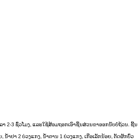
ວລາ 2-3 ຊົ່ວໂມງ, ແລະໃຊ້ສ້ອມຖອກເອົາຊິ້ນສ່ວນຂາອອກນັບບໍ່ຖ້ວນ. ຊີ້ນ
ຍ, ນ້ຳປາ 2 ບ່ວງແກງ, ນ້ຳຕານ 1 ບ່ວງແກງ, ເກືອເລັກນ້ອຍ, ຕັດຜັກບົ່ວ