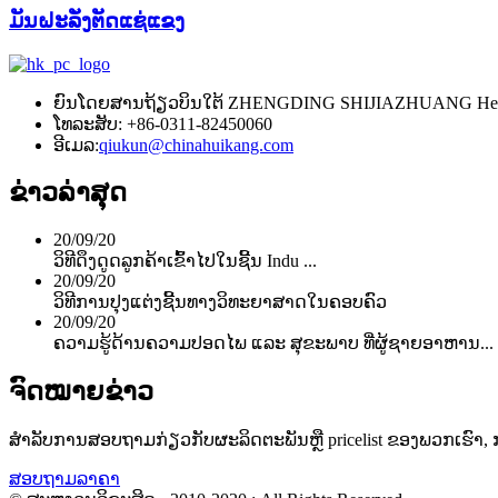
ມັນຝະລັ່ງຕັດແຊ່ແຂງ
ຍົນ​ໂດຍສານ​ຖ້ຽວ​ບິນ​ໃຕ້ ZHENGDING SHIJIAZHUANG Heb
ໂທລະສັບ: +86-0311-82450060
ອີເມລ:
qiukun@chinahuikang.com
ຂ່າວ​ລ່າ​ສຸດ
20/09/20
ວິ​ທີ​ດຶງ​ດູດ​ລູກ​ຄ້າ​ເຂົ້າ​ໄປ​ໃນ​ຊີ້ນ Indu ...
20/09/20
ວິທີການປຸງແຕ່ງຊີ້ນທາງວິທະຍາສາດໃນຄອບຄົວ
20/09/20
ຄວາມຮູ້ດ້ານຄວາມປອດໄພ ແລະ ສຸຂະພາບ ທີ່ຜູ້ຊາຍອາຫານ...
ຈົດໝາຍຂ່າວ
ສໍາ​ລັບ​ການ​ສອບ​ຖາມ​ກ່ຽວ​ກັບ​ຜະ​ລິດ​ຕະ​ພັນ​ຫຼື pricelist ຂອງ​ພວກ​ເຮົາ​, ກ
ສອບຖາມລາຄາ