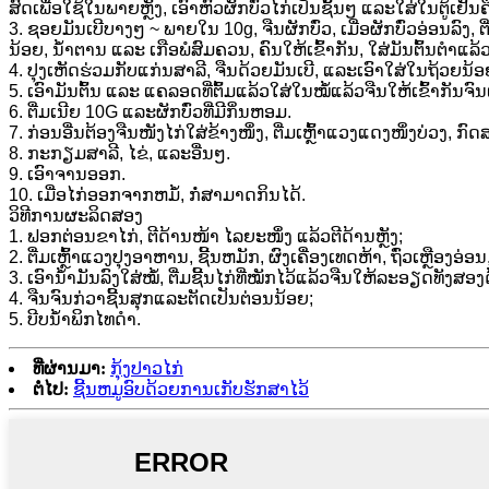
ສົດເພື່ອໃຊ້ໃນພາຍຫຼັງ, ເອົາຫົວຜັກບົ່ວໄກ່ເປັນຊັ້ນໆ ແລະໃສ່ໃນຕູ້ເຢັນຄືນ.
3. ຊອຍມັນເບີບາງໆ ~ ພາຍໃນ 10g, ຈືນຜັກບົ່ວ, ເມື່ອຜັກບົ່ວອ່ອນລົງ, ຕື່
ນ້ອຍ, ນ້ຳຕານ ແລະ ເກືອພໍສົມຄວນ, ຄົນໃຫ້ເຂົ້າກັນ, ໃສ່ມັນຕົ້ນຕຳແລ
4. ປຸງເຫັດຮ່ວມກັບແກ່ນສາລີ, ຈືນດ້ວຍມັນເບີ, ແລະເອົາໃສ່ໃນຖ້ວຍນ້ອ
5. ເອົາມັນຕົ້ນ ແລະ ແຄລອດທີ່ຕົ້ມແລ້ວໃສ່ໃນໝໍ້ແລ້ວຈືນໃຫ້ເຂົ້າກັນຈ
6. ຕື່ມເນີຍ 10G ແລະຜັກບົ່ວທີ່ມີກິ່ນຫອມ.
7. ກ່ອນ​ອື່ນ​ຕ້ອງ​ຈືນ​ໜັງ​ໄກ່​ໃສ່​ຂ້າງ​ໜຶ່ງ, ຕື່ມ​ເຫຼົ້າ​ແວງ​ແດງ​ໜຶ່ງ​ບ່ວງ,
8. ກະກຽມສາລີ, ໄຂ່, ແລະອື່ນໆ.
9. ເອົາຈານອອກ.
10. ເມື່ອໄກ່ອອກຈາກຫມໍ້, ກໍ່ສາມາດກິນໄດ້.
ວິ​ທີ​ການ​ຜະ​ລິດ​ສອງ​
1. ຟອກຕ່ອນຂາໄກ່, ຕີດ້ານໜ້າ ໄລຍະໜຶ່ງ ແລ້ວຕີດ້ານຫຼັງ;
2. ຕື່ມເຫຼົ້າແວງປຸງອາຫານ, ຊີ້ນຫມັກ, ຜົງເຄື່ອງເທດຫ້າ, ຖົ່ວເຫຼືອງອ່ອ
3. ເອົານ້ຳມັນລົງໃສ່ໝໍ້, ຕື່ມຊີ້ນໄກ່ທີ່ໝັກໄວ້ແລ້ວຈືນໃຫ້ລະອຽດທັງສອງ
4. ຈືນຈົນກ່ວາຊີ້ນສຸກແລະຕັດເປັນຕ່ອນນ້ອຍ;
5. ບີບນ້ຳພິກໄທດຳ.
ທີ່ຜ່ານມາ:
ກຸ້ງປາວໄກ່
ຕໍ່ໄປ:
ຊີ້ນຫມູອົບດ້ວຍການເກັບຮັກສາໄວ້