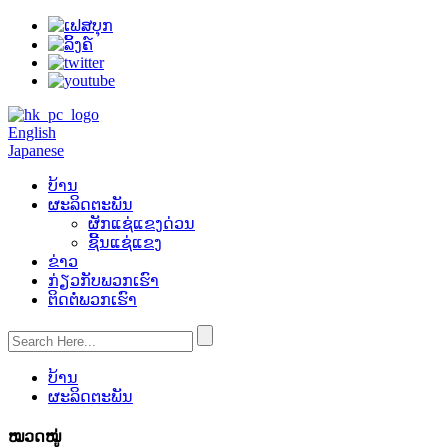
English
Japanese
ບ້ານ
ຜະລິດຕະພັນ
ຜັກແຊ່ແຂງດ່ວນ
ຊີ້ນແຊ່ແຂງ
ຂ່າວ
ກ່ຽວ​ກັບ​ພວກ​ເຮົາ
ຕິດ​ຕໍ່​ພວກ​ເຮົາ
ບ້ານ
ຜະລິດຕະພັນ
ໝວດໝູ່