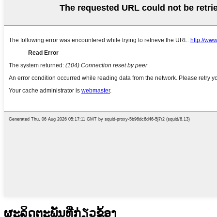
ຜະ​ລິດ​ຕະ​ພັນ​ທີ່​ກ່ຽວ​ຂ້ອງ