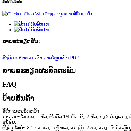
ຟັກໄກ່ກັບພິກໄທ
ລາຍ​ລະ​ອຽດ​ສັ້ນ​:
ສົ່ງອີເມວຫາພວກເຮົາ
ດາວໂຫຼດເປັນ PDF
ລາຍລະອຽດຜະລິດຕະພັນ
FAQ
ປ້າຍສິນຄ້າ
ວິ​ທີ​ການ​ຜະ​ລິດ​ຫນຶ່ງ​
ກະດູກຂາໄກ່ອອກ 1 ຫົວ, ຜັກບົ່ວ 1/4 ຫົວ, ຂີງ 2 ຫົວ, ຂີງ 2 ບ່ວງແກງ
ຮູນ້ອຍ.
ຜົງພິກໄທດຳ 2.1 ບ່ວງແກງ, ເຫຼົ້າແວງແຕ່ງກິນ 2 ບ່ວງແກງ, ນ້ຳຖົ່ວເຫຼື