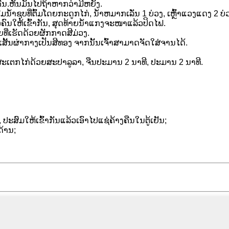
ຫັນ​ມັນ​ໄປ​ຖ້າ​ຫາກ​ວ່າ​ມີ​ຫຍັງ​.
ມນ້ໍາຊຸບທີ່ຕົ້ມໂດຍກະດູກໄກ່, ນ້ໍາຫມາກເລັ່ນ 1 ບ່ວງ, ເຫຼົ້າແວງແດງ 2 ບ່
້ວຄົນໃຫ້ເຂົ້າກັນ, ສຸດທ້າຍນ້ຳແກງຈະໜາແລ້ວປິດໄຟ.
ຍທີ່ເຮັດດ້ວຍຜັກກາດສີມ່ວງ.
ົນເສັ້ນຜ່າກາງເປັນສີທອງ ຈາກນັ້ນເຈົ້າສາມາດຈັດໃສ່ຈານໄດ້.
 ກົດ​ສະ​ເຕກ​ໄກ່​ດ້ວຍ​ສະ​ປາ​ລູ​ລາ, ຈືນ​ປະ​ມານ 2 ນາ​ທີ, ປະ​ມານ 2 ນາ​ທີ.
ນ, ປະສົມໃຫ້ເຂົ້າກັນແລ້ວເອົາໄປແຊ່ຄ້າງຄືນໃນຕູ້ເຢັນ;
ດ້ານ;